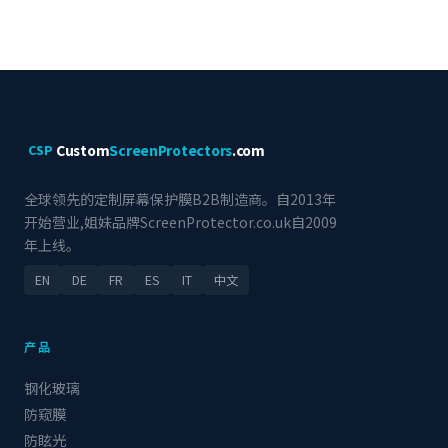
Custom
ScreenProtectors
.com
CSP
全球领先的定制屏幕保护膜B2B制造商。自2013年
开始营业,姐妹品牌ScreenProtector.co.uk自2009
年上线。
EN
DE
FR
ES
IT
中文
产品
钢化玻璃
防窥膜
防眩光